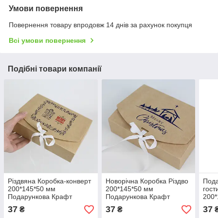
Умови повернення
Повернення товару впродовж 14 днів за рахунок покупця
Всі умови повернення
Подібні товари компанії
Різдвяна Коробка-конверт
Новорічна Коробка Різдво
Пода
200*145*50 мм
200*145*50 мм
гост
Подарункова Крафт
Подарункова Крафт
200*
Коробка для сувенірів на
Коробка-конверт для
Краф
37
37
37
₴
₴
Новий рік
сувенірів
цуке