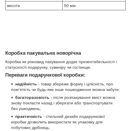
висота
50 мм
Коробка пакувальна новорічна
Коробка як різновид пакування додає презентабельності і
статусності подарунку, сувеніру чи гостинцю.
Переваги подарункової коробки:
надійність
- товар збереже форму і цілісність, про
пом'ятість чи будь-яке інше пошкодження можна забути;
багаторазовість
- після розпакування вміст можна
знову покласти назад і зберігати або транспортувати
без ушкоджень;
практичність
- стильний дизайн подарункової
коробки дозволить використати як упаковку для
побутових дрібниць;