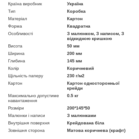
Країна виробник
Україна
Тип
Коробка
Матеріал
Картон
Форма
Квадратна
Особливості
З малюнком, З написом, З
відкидною кришкою
Висота
50 мм
Ширина
200 мм
Глибина
145 мм
Колір
Коричневий
Щільність паперу
230 г/м2
Картон
Картон односторонньої
крейди
Максимально допустиме
0.5 кг
навантаження
Розміри
200*145*50
Малюнки і написи
З малюнками
Внутрішня поверхня
Крейдована біла
Зовнішня сторона
Матова коричнева (крафт)