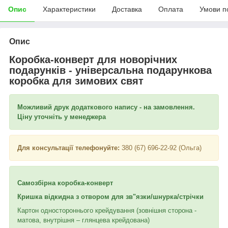
Опис
Характеристики
Доставка
Оплата
Умови п
Опис
Коробка-конверт для новорічних
подарунків - універсальна подарункова
коробка для зимових свят
Можливий друк додаткового напису - на замовлення.
Ціну уточніть у менеджера
Для консультації телефонуйте:
380 (67) 696-22-92 (Ольга)
Самозбірна коробка-конверт
Кришка відкидна з отвором для зв"язки/шнурка/стрічки
Картон одностороннього крейдування (зовнішня сторона -
матова, внутрішня – глянцева крейдована)