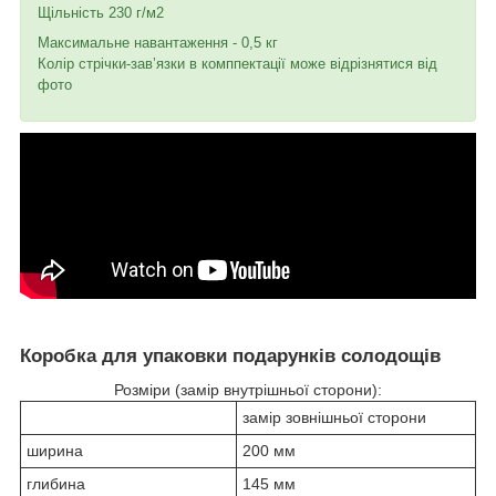
Щільність 230 г/м2
Максимальне навантаження - 0,5 кг
Колір стрічки-зав’язки в комппектації може відрізнятися від
фото
Коробка для упаковки подарунків солодощів
Розміри (замір внутрішньої сторони):
замір зовнішньої сторони
ширина
200 мм
глибина
145 мм