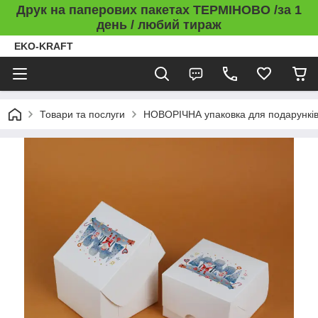
Друк на паперових пакетах ТЕРМІНОВО /за 1
день / любий тираж
EKO-KRAFT
Товари та послуги
НОВОРІЧНА упаковка для подарункі