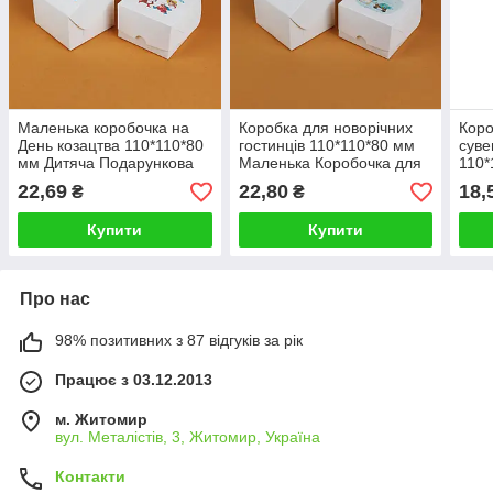
Маленька коробочка на
Коробка для новорічних
Коро
День козацтва 110*110*80
гостинців 110*110*80 мм
суве
мм Дитяча Подарункова
Маленька Коробочка для
110*
Коробка для гостинців
подарунків в дитячий
Пода
22,69
22,80
18,
₴
₴
"Привітання козачатам"
садок школу
для 
Купити
Купити
Про нас
98% позитивних з 87 відгуків за рік
Працює з 03.12.2013
м. Житомир
вул. Металістів, 3, Житомир, Україна
Контакти