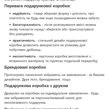
Переваги подарункової коробки:
надійність
- товар збереже форму і цілісність, про
пом'ятість чи будь-яке інше пошкодження можна забути;
багаторазовість
- після розпакування вміст можна
знову покласти назад і зберігати або транспортувати
без ушкоджень;
практичність
- стильний дизайн подарункової
коробки дозволить використати як упаковку для
побутових дрібниць;
екологічність
- картонна коробка виготовленя з
вторинного матеріалу та підлягає подальній переробці.
Брендовані коробки
Пропонуємо нанесення зображень на замовлення - за Вашим
дизайном. Друк лого, брендування, тощо.
Подарункова коробка з друком
Друкуємо на коробках на індивідуальне замовлення - будь-
яке зображення чи персоналізований напис для
ексклюзивного подарунка.
Приймаємо в роботу замовлення від 1 шт!