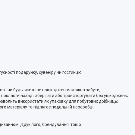
усності подарунку, сувеніру чи гостинцю.
ятість чи будь-яке інше пошкодження можна забути;
у покласти назад і зберігати або транспортувати без ушкоджень;
озволить використати як упаковку для побутових дрібниць;
ого матеріалу та підлягає подальній переробці.
изайном. Друк лого, брендування, тощо.