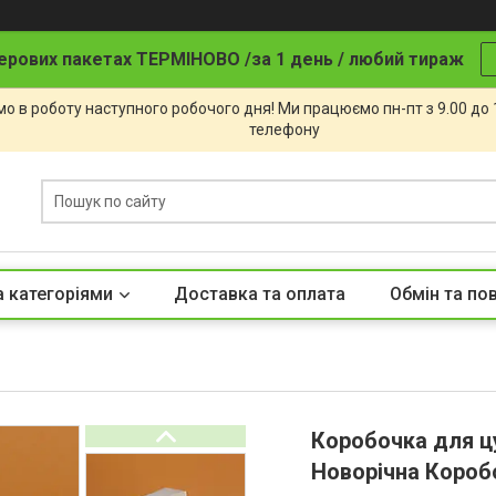
ерових пакетах ТЕРМІНОВО /за 1 день / любий тираж
о в роботу наступного робочого дня! Ми працюємо пн-пт з 9.00 до
телефону
а категоріями
Доставка та оплата
Обмін та по
Коробочка для ц
Новорічна Короб