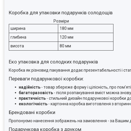
Коробка для упаковки подарунків солодощів
Розміри
ширина
180 мм
глибина
120 мм
висота
80 мм
Еко упаковка для солодких подарунків
Коробка як різновид пакування додає презентабельності і стат
Переваги подарункової коробки:
надійність
- товар збереже форму і цілісність, про пом'
багаторазовість
- після розпакування вміст можна знов
практичність
- стильний дизайн подарункової коробки д
екологічність
- картонна коробка виготовленя з вторинн
Брендовані коробки
Пропонуємо нанесення зображень на замовлення - за Вашим д
Подарункова коробка з друком