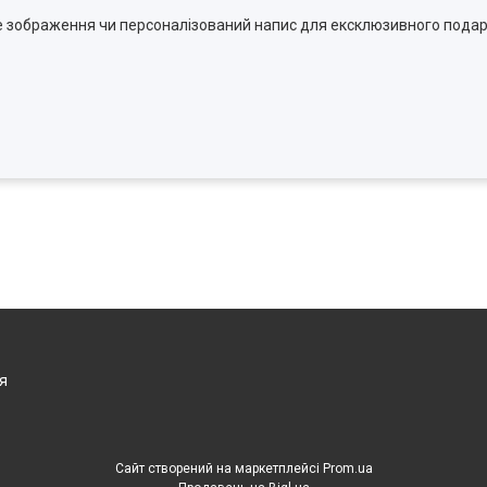
ке зображення чи персоналізований напис для ексклюзивного пода
я
Сайт створений на маркетплейсі
Prom.ua