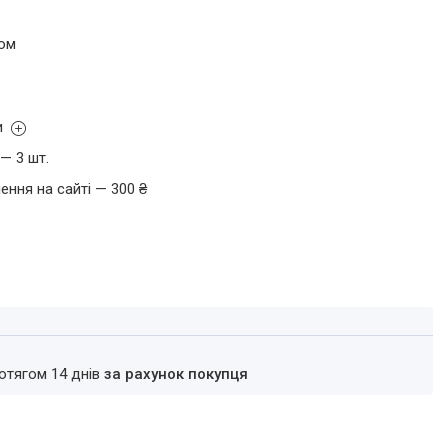
том
и
— 3 шт.
ення на сайті — 300 ₴
ротягом 14 днів
за рахунок покупця