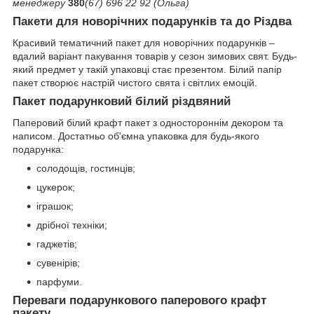
менеджеру
380
(67) 696 22 92 (Ольга)
Пакети для новорічних подарунків та до Різдва
Красивий тематичний пакет для новорічних подарунків –
вдалий варіант пакування товарів у сезон зимових свят. Будь-
який предмет у такій упаковці стає презентом. Білий папір
пакет створює настрій чистого свята і світлих емоцій.
Пакет подарунковий білий різдвяний
Паперовий білий крафт пакет з одностороннім декором та
написом. Достатньо об'ємна упаковка для будь-якого
подарунка:
солодощів, гостинців;
цукерок;
іграшок;
дрібної техніки;
гаджетів;
сувенірів;
парфуми.
Переваги подарункового паперового крафт
пакету