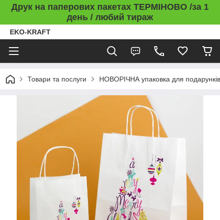
Друк на паперових пакетах ТЕРМІНОВО /за 1
день / любий тираж
EKO-KRAFT
Товари та послуги
НОВОРІЧНА упаковка для подарункі