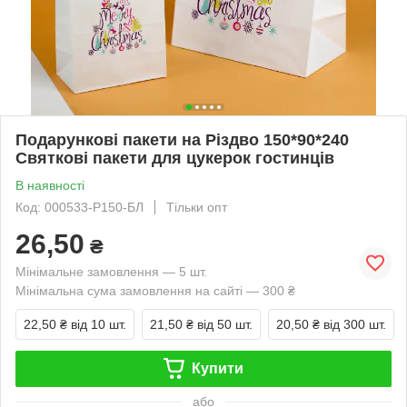
Подарункові пакети на Різдво 150*90*240
Святкові пакети для цукерок гостинців
В наявності
Код: 000533-Р150-БЛ
Тільки опт
26,50
₴
Мінімальне замовлення — 5 шт.
Мінімальна сума замовлення на сайті — 300 ₴
22,50 ₴
від 10 шт.
21,50 ₴
від 50 шт.
20,50 ₴
від 300 шт.
Купити
або