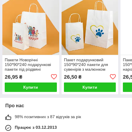
Пакети Новорічні
Пакет подарунковий
Паке
150*90*240 подарункові
150*90*240 пакети для
150*
пакети під різдвяні
сувенірів з малюнком
наро
гостинці для колядників
"Лапа" Святкові пакети
Свят
26,95
26,50
26,
₴
₴
для патріотичних сувенірів
мал
Купити
Купити
Про нас
98% позитивних з 87 відгуків за рік
Працює з 03.12.2013