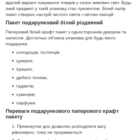
вдалий варіант пакування товарів у сезон зимових свят. Будь-
який предмет у такій упаковці стає презентом. Білий папір
пакет створює настрій чистого свята і світлих емоцій.
Пакет подарунковий білий різдвяний
Паперовий білий крафт пакет з одностороннім декором та
написом. Достатньо об'ємна упаковка для будь-якого
подарунка:
солодощів, гостинців;
цукерок;
іграшок;
дрібної техніки;
гаджетів;
сувенірів;
парфуми.
Переваги подарункового паперового крафт
пакету
Прямокутне дно дозволяє розподілити вагу
рівномірно, тому не проривається.