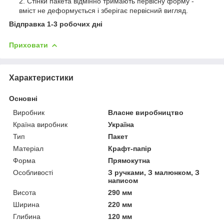
Стінки пакета відмінно тримають первісну форму -
вміст не деформується і зберігає первісний вигляд.
Відправка 1-3 робочих дні
Приховати
Характеристики
Основні
Виробник
Власне виробництво
Країна виробник
Україна
Тип
Пакет
Матеріал
Крафт-папір
Форма
Прямокутна
Особливості
З ручками, З малюнком, З
написом
Висота
290 мм
Ширина
220 мм
Глибина
120 мм