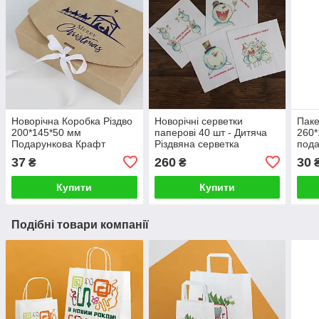
Новорічна Коробка Різдво
Новорічні серветки
Паке
200*145*50 мм
паперові 40 шт - Дитяча
260*
Подарункова Крафт
Різдвяна серветка
пода
Коробка-конверт для
"Сніговик"
Нови
37
260
30
₴
₴
сувенірів
Купити
Купити
Подібні товари компанії