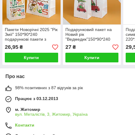
Пакети Новорічні 2025 "Рік
Подарунковий пакет на
Пода
Змії" 150*90*240
Новий рік
симв
подарункові пакети з
"Ведмедик"150*90*240
220*
символікою на Новий рік
Упаковка для новорічних
пода
26,95
27
29,
₴
₴
різдвяних подарунків з
Укра
ручками
Купити
Купити
Про нас
98% позитивних з 87 відгуків за рік
Працює з 03.12.2013
м. Житомир
вул. Металістів, 3, Житомир, Україна
Контакти