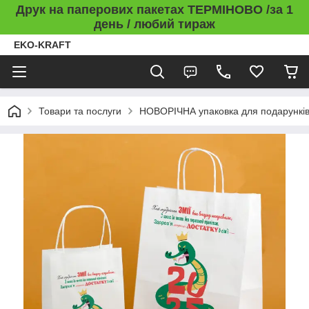
Друк на паперових пакетах ТЕРМІНОВО /за 1
день / любий тираж
EKO-KRAFT
Товари та послуги
НОВОРІЧНА упаковка для подарункі