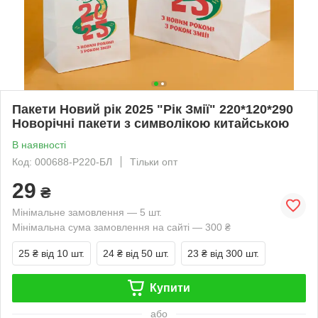
Пакети Новий рік 2025 "Рік Змії" 220*120*290
Новорічні пакети з символікою китайською
В наявності
Код: 000688-Р220-БЛ
Тільки опт
29
₴
Мінімальне замовлення — 5 шт.
Мінімальна сума замовлення на сайті — 300 ₴
25 ₴
від 10 шт.
24 ₴
від 50 шт.
23 ₴
від 300 шт.
Купити
або