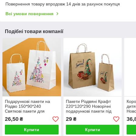
Повернення товару впродовж 14 днів за рахунок покупця
Всі умови повернення
Подібні товари компанії
Подарункові пакети на
Пакети Різдвяні Крафт
Коро
Різдво 150*90*240
220*120*290 Новорічні
дитя
Святкові пакети для
подарункові пакети під
Ново
цукерок гостинців
гостинці
Пода
26,50
29
36,
₴
₴
св. 
Купити
Купити