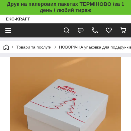
Друк на паперових пакетах ТЕРМІНОВО /за 1
день / любий тираж
EKO-KRAFT
Товари та послуги
НОВОРІЧНА упаковка для подарункі