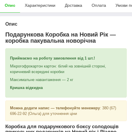
Опис
Характеристики
Доставка
Оплата
Умови п
Опис
Подарункова Коробка на Новий Рік —
коробка пакувальна новорічна
Приймаємо на роботу замовлення від 1 шт.!
Мікрогофрокартон картон: білий на зовнішній стороні,
коричневий всередині коробки
Максимальне навантаження — 2 кг
Кришка відкидна
Можна додати напис — телефонуйте менежеру
: 380 (67)
696-22-92 (Ольга) для уточнення ціни
Коробка для подарункового боксу солодощів
прикольних подарунків на Новий рік і Різдво