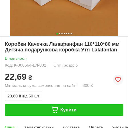
Коробки Качечка Лалафанфан 110*110*80 мм
Дитяча подарункова коробка Утя Lalafanfan
В наявності
Код: К-000564-БЛ-002
Опт і роздріб
22,69
₴
Мінімальна сума замовлення на сайті — 300 ₴
20,80 ₴
від 50 шт.
Купити
Опис
Характеристики
Доставка
Оплата
Умови п