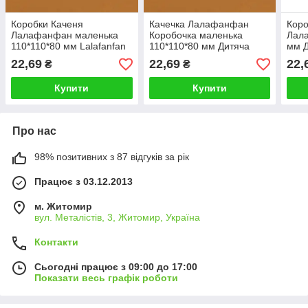
Коробки Каченя
Качечка Лалафанфан
Коро
Лалафанфан маленька
Коробочка маленька
Лал
110*110*80 мм Lalafanfan
110*110*80 мм Дитяча
мм Д
Дитяча подарункова
подарункова коробка для
коро
22,69
22,69
22,
₴
₴
коробочка
сувенірів частувань
Купити
Купити
Про нас
98% позитивних з 87 відгуків за рік
Працює з 03.12.2013
м. Житомир
вул. Металістів, 3, Житомир, Україна
Контакти
Сьогодні працює з 09:00 до 17:00
Показати весь графік роботи