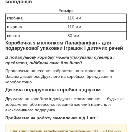
солодощів
Розміри
глибина
110 мм
ширина
110 мм
висота
80 мм
Коробочка з малюнком Лалафанфан - для
подарункової упаковки іграшок і дитячих речей
В подарункову коробку можна упакувати сувеніри і
предмети, підібрані саме для дітей.
Пропонуємо нанесення зображень на замовлення — за
Вашим дизайном. Друк лого на коробках, брендування
коробок тощо.
Дитяча подарункова коробка з друком
Друкуємо на коробках індивідуальне замовлення — будь-яке
зображення або персоналізований іменний напис для
ексклюзивного подарунка.
Приймаємо на роботу замовлення від 1 шт.!
Для консультації телефонуйте телефоном
: 380 (67) 696-22-