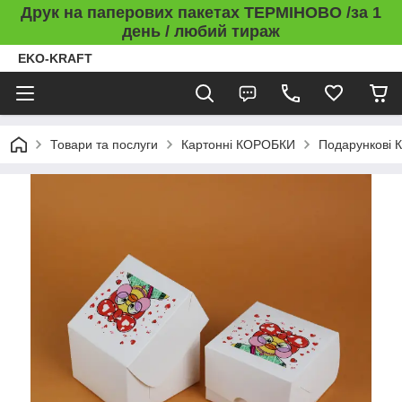
Друк на паперових пакетах ТЕРМІНОВО /за 1
день / любий тираж
EKO-KRAFT
Товари та послуги
Картонні КОРОБКИ
Подарункові 