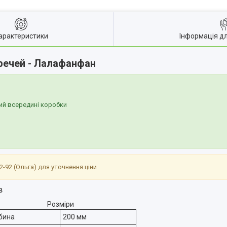
арактеристики
Інформація д
 речей - Лалафанфан
вий всередині коробки
-22-92 (Ольга) для уточнення ціни
ів
Розміри
бина
200 мм