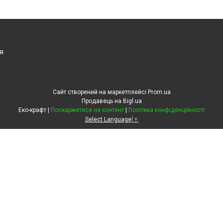
я
Сайт створений на маркетплейсі
Prom.ua
Продавець на Bigl.ua
Еко-крафт |
Поскаржитися на контент
|
Політика конфіденційності
Select Language
▼