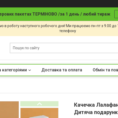
ерових пакетах ТЕРМІНОВО /за 1 день / любий тираж
о в роботу наступного робочого дня! Ми працюємо пн-пт з 9.00 до
телефону
а категоріями
Доставка та оплата
Обмін та по
Качечка Лалафан
Дитяча подарунк