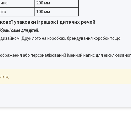
рина
200 мм
ота
100 мм
ової упаковки іграшок і дитячих речей
брані саме для дітей.
изайном. Друк лого на коробках, брендування коробок тощо.
зображення або персоналізований іменний напис для ексклюзивног
Ольга)