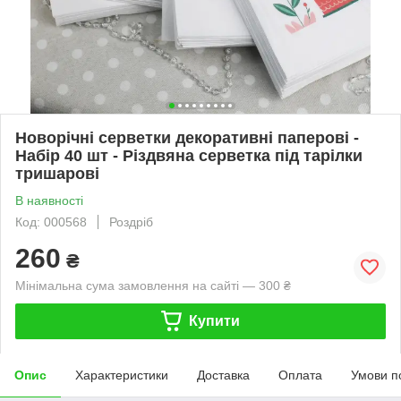
Новорічні серветки декоративні паперові -
Набір 40 шт - Різдвяна серветка під тарілки
тришарові
В наявності
Код: 000568
Роздріб
260
₴
Мінімальна сума замовлення на сайті — 300 ₴
Купити
Опис
Характеристики
Доставка
Оплата
Умови п