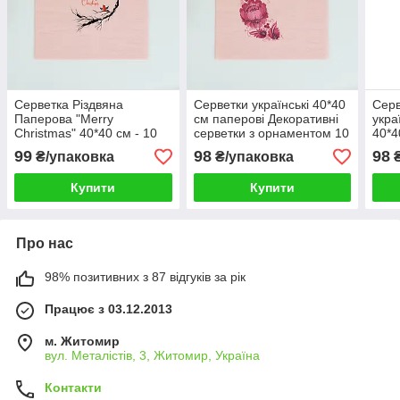
Серветка Різдвяна
Серветки українські 40*40
Серв
Паперова "Merry
см паперові Декоративні
укра
Christmas" 40*40 см - 10
серветки з орнаментом 10
40*4
шт Декоративна Серветка
шт
серв
99
98
98
₴/упаковка
₴/упаковка
₴
з новорічною тематикою
10 ш
Купити
Купити
Про нас
98% позитивних з 87 відгуків за рік
Працює з 03.12.2013
м. Житомир
вул. Металістів, 3, Житомир, Україна
Контакти