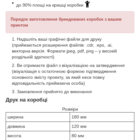
до 90% площі на кришці коробки
Порядок виготовлення брендованих коробок з вашим
принтом
Надішліть ваші графічні файли для друку
(приймаються розширення файлів: .cdr, .eps, .ai,
векторна версія. Формати jpeg, pdf, png – у високій
роздільній здатності)
Ви отримаєте файл з візуалізацією на затвердження
(візуалізація є остаточною формою підтвердження
основного змісту проекту, за який несе повну
відповідальність приймаюча особа)
Замовлення прийнято до виконання
Друк на коробці
Розміри
ширина
180 мм
довжина
120 мм
висота
80 мм