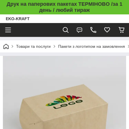
Друк на паперових пакетах ТЕРМІНОВО /за 1
день / любий тираж
EKO-KRAFT
Товари та послуги
Пакети з логотипом на замовлення