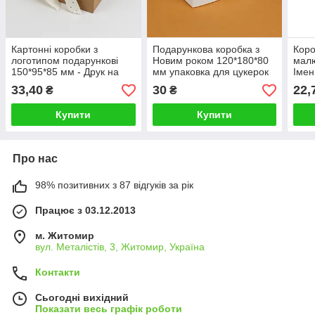
Картонні коробки з
Подарункова коробка з
Коро
логотипом подарункові
Новим роком 120*180*80
малю
150*95*85 мм - Друк на
мм упаковка для цукерок
Імен
коробках іменних
новорічна
коро
33,40
30
22,
₴
₴
подарункових
Купити
Купити
Про нас
98% позитивних з 87 відгуків за рік
Працює з 03.12.2013
м. Житомир
вул. Металістів, 3, Житомир, Україна
Контакти
Сьогодні вихідний
Показати весь графік роботи