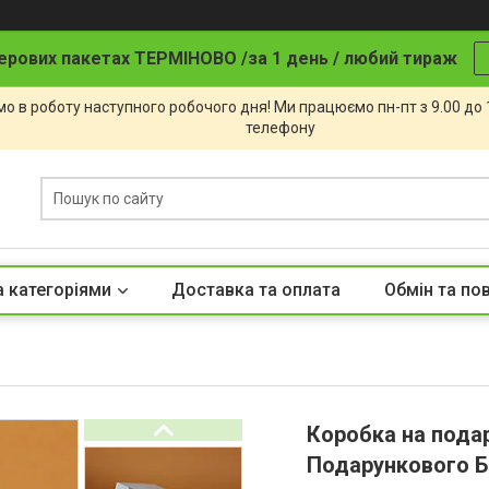
ерових пакетах ТЕРМІНОВО /за 1 день / любий тираж
о в роботу наступного робочого дня! Ми працюємо пн-пт з 9.00 до
телефону
а категоріями
Доставка та оплата
Обмін та по
Коробка на пода
Подарункового Б