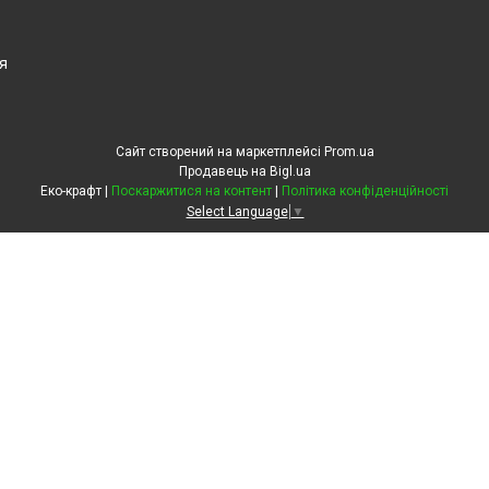
я
Сайт створений на маркетплейсі
Prom.ua
Продавець на Bigl.ua
Еко-крафт |
Поскаржитися на контент
|
Політика конфіденційності
Select Language
▼