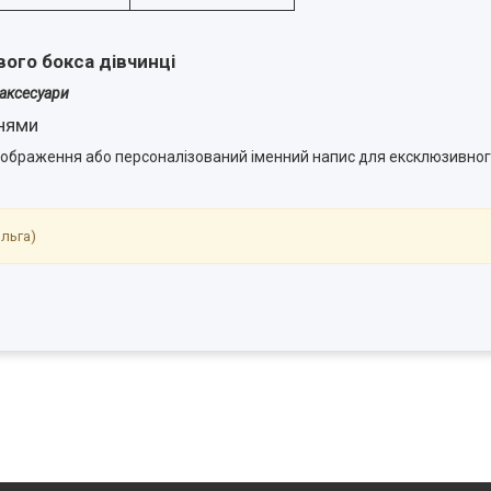
ого бокса дівчинці
 аксесуари
ннями
зображення або персоналізований іменний напис для ексклюзивног
Ольга)