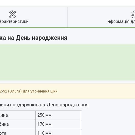
арактеристики
Інформація д
бка на День народження
-22-92 (Ольга) для уточнення ціни
ьних подарунків на День народження
рина
250 мм
бина
170 мм
ота
110 мм