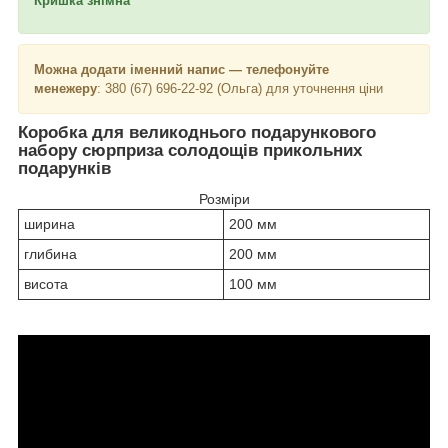
Кришка знімна
Можна додати іменний напис — телефонуйте
менежеру
: 380 (67) 696-22-92 (Ольга) для уточнення ціни
Коробка для великоднього подарункового
набору сюрприза солодощів прикольних
подарунків
Розміри
ширина
200 мм
глибина
200 мм
висота
100 мм