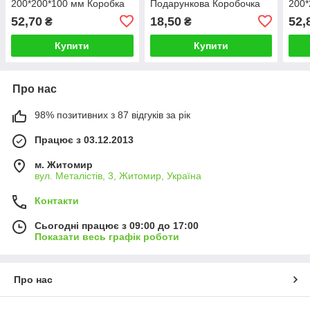
200*200*100 мм Коробка
Подарункова Коробочка
200*
під смачні пасхальні
"Щасливого Великодня"
Пода
52,70
18,50
52,
₴
₴
подарунки
для 
Купити
Купити
Про нас
98% позитивних з 87 відгуків за рік
Працює з 03.12.2013
м. Житомир
вул. Металістів, 3, Житомир, Україна
Контакти
Сьогодні працює з 09:00 до 17:00
Показати весь графік роботи
Про нас