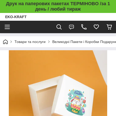
Друк на паперових пакетах ТЕРМІНОВО /за 1
день / любий тираж
EKO-KRAFT
Товари та послуги
Великодні Пакети і Коробки Подарунк