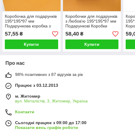
Коробочка для подарунків
Коробочки для подарунків
Коро
195*195*97 мм
з Любов'ю 195*195*97 мм
195*
Подарункова коробка з
Подарункові Коробки
Коро
любов'ю "With Love"
серце
День
57,55
58,40
59,
₴
₴
Купити
Купити
Про нас
98% позитивних з 87 відгуків за рік
Працює з 03.12.2013
м. Житомир
вул. Металістів, 3, Житомир, Україна
Контакти
Сьогодні працює з 09:00 до 17:00
Показати весь графік роботи