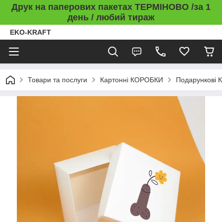
Друк на паперових пакетах ТЕРМІНОВО /за 1
день / любий тираж
EKO-KRAFT
Товари та послуги
Картонні КОРОБКИ
Подарункові 