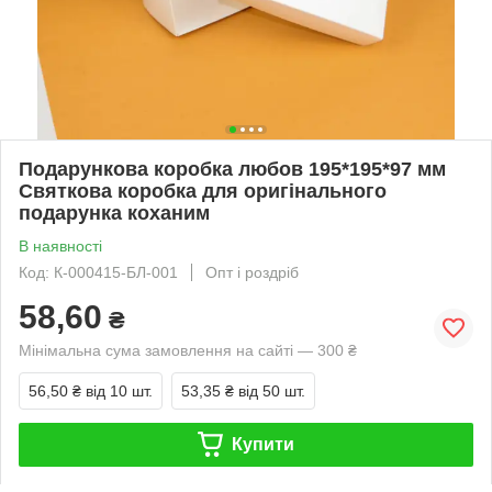
Подарункова коробка любов 195*195*97 мм
Святкова коробка для оригінального
подарунка коханим
В наявності
Код: К-000415-БЛ-001
Опт і роздріб
58,60
₴
Мінімальна сума замовлення на сайті — 300 ₴
56,50 ₴
від 10 шт.
53,35 ₴
від 50 шт.
Купити