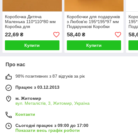
Коробочка Дитяча
Коробочки для подарунків
Коро
Маленька 110*110*80 мм
з Любов'ю 195*195*97 мм
195*
Коробка для
Подарункові Коробки
Пода
романтичного подарунка з
серце
рома
22,69
58,40
58,
₴
₴
любов’ю
Купити
Купити
Про нас
98% позитивних з 87 відгуків за рік
Працює з 03.12.2013
м. Житомир
вул. Металістів, 3, Житомир, Україна
Контакти
Сьогодні працює з 09:00 до 17:00
Показати весь графік роботи