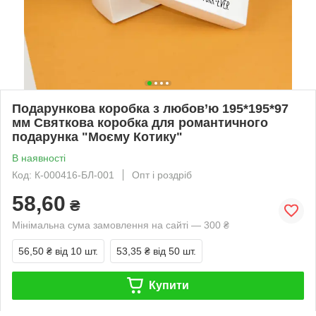
Подарункова коробка з любов’ю 195*195*97
мм Святкова коробка для романтичного
подарунка "Моєму Котику"
В наявності
Код: К-000416-БЛ-001
Опт і роздріб
58,60
₴
Мінімальна сума замовлення на сайті — 300 ₴
56,50 ₴
від 10 шт.
53,35 ₴
від 50 шт.
Купити