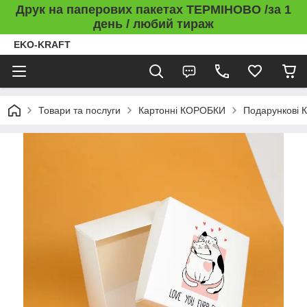
Друк на паперових пакетах ТЕРМІНОВО /за 1
день / любий тираж
EKO-KRAFT
Товари та послуги
Картонні КОРОБКИ
Подарункові 