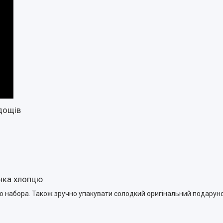
дощів
унка хлопцю
 набора. Також зручно упакувати солодкий оригінальний подаруно