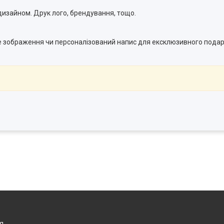
изайном. Друк лого, брендування, тощо.
ке зображення чи персоналізований напис для ексклюзивного пода
я