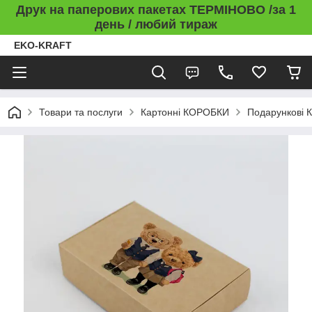
Друк на паперових пакетах ТЕРМІНОВО /за 1
день / любий тираж
EKO-KRAFT
Товари та послуги
Картонні КОРОБКИ
Подарункові 