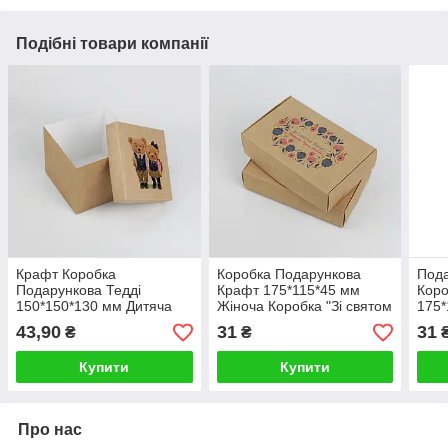
Подібні товари компанії
Крафт Коробка
Коробка Подарункова
Под
Подарункова Тедді
Крафт 175*115*45 мм
Коро
150*150*130 мм Дитяча
Жіноча Коробка "Зі святом
175*
Коробка для іграшок
весни"
під 
43,90
31
31
₴
₴
сувенірів
Купити
Купити
Про нас