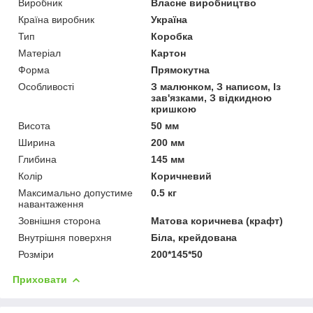
Виробник
Власне виробництво
Країна виробник
Україна
Тип
Коробка
Матеріал
Картон
Форма
Прямокутна
Особливості
З малюнком, З написом, Із
зав'язками, З відкидною
кришкою
Висота
50 мм
Ширина
200 мм
Глибина
145 мм
Колір
Коричневий
Максимально допустиме
0.5 кг
навантаження
Зовнішня сторона
Матова коричнева (крафт)
Внутрішня поверхня
Біла, крейдована
Розміри
200*145*50
Приховати