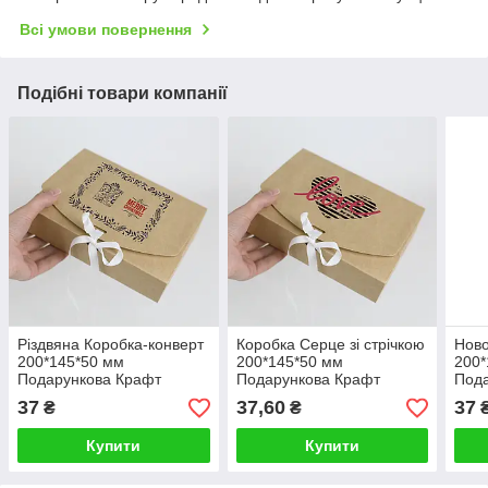
Всі умови повернення
Подібні товари компанії
Різдвяна Коробка-конверт
Коробка Серце зі стрічкою
Ново
200*145*50 мм
200*145*50 мм
200*
Подарункова Крафт
Подарункова Крафт
Под
Коробка для сувенірів на
Коробочка для закоханих
Коро
37
37,60
37
₴
₴
Новий рік
суве
Купити
Купити