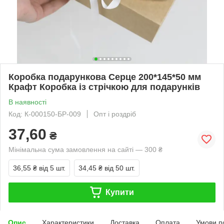
Коробка подарункова Серце 200*145*50 мм
Крафт Коробка із стрічкою для подарунків
В наявності
Код: К-000150-БР-009
Опт і роздріб
37,60
₴
Мінімальна сума замовлення на сайті — 300 ₴
36,55 ₴
від 5 шт.
34,45 ₴
від 50 шт.
Купити
Опис
Характеристики
Доставка
Оплата
Умови п