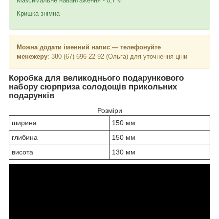
Максимальне навантаження - 0,7 кг
Кришка знімна
Можна додати іменний напис — телефонуйте
менежеру
: 380 (67) 696-22-92 (Ольга) для уточнення ціни
Коробка для великоднього подарункового
набору сюрприза солодощів прикольних
подарунків
Розміри
ширина
150 мм
глибина
150 мм
висота
130 мм