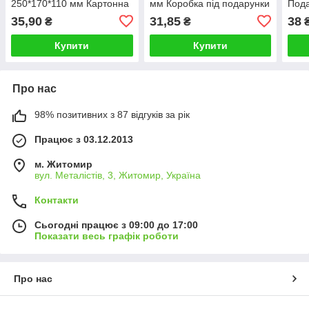
250*170*110 мм Картонна
мм Коробка під подарунки
Пода
Коробка для пасхальних
на Пасху іграшки яйця
суве
35,90
31,85
38
₴
₴
сувенірів
Купити
Купити
Про нас
98% позитивних з 87 відгуків за рік
Працює з 03.12.2013
м. Житомир
вул. Металістів, 3, Житомир, Україна
Контакти
Сьогодні працює з 09:00 до 17:00
Показати весь графік роботи
Про нас