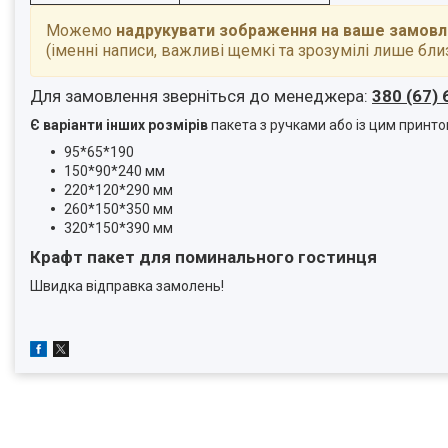
Можемо
надрукувати зображення на ваше замов
(іменні написи, важливі щемкі та зрозумілі лише бли
Для замовлення зверніться до менеджера:
380 (67) 
Є варіанти інших розмірів
пакета з ручками або із цим принто
95*65*190
150*90*240 мм
220*120*290 мм
260*150*350 мм
320*150*390 мм
Крафт пакет для поминального гостинця
Швидка відправка замолень!