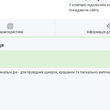
У компанії підключені е
покидаючи сайту.
арактеристики
Інформація д
ця
нальні дні - для провідних цукерок, крашанок та пасхальної випічк