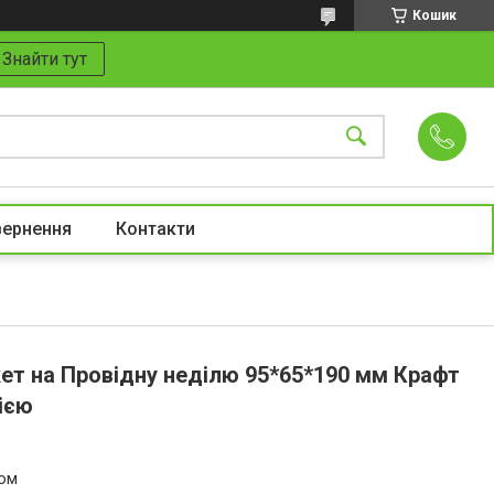
Кошик
Знайти тут
вернення
Контакти
ет на Провідну неділю 95*65*190 мм Крафт
ією
том