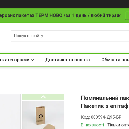
ерових пакетах ТЕРМІНОВО /за 1 день / любий тираж
а категоріями
Доставка та оплата
Обмін та по
Поминальний пак
Пакетик з епітаф
Код:
000594-Д95-БР
В наявності
Тільки оп