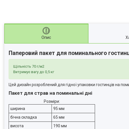
Опис
Х
Паперовий пакет для поминального гостин
Щільність 70 г/м2
Витримує вагу до 0,5 кг
Цей дизайн розроблений для гідної упаковки гостинців на поми
Пакет для страв на поминальні дні
Розміри:
ширина
95 мм
бічна складка
65 мм
висота
190 мм