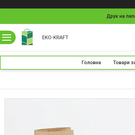
Друк на пап
EKO-KRAFT
Головна
Товари з