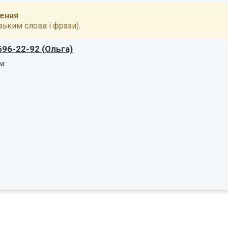
лення
зьким слова і фрази).
696-22-92 (Ольга)
м: