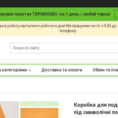
ерових пакетах ТЕРМІНОВО /за 1 день / любий тираж
о в роботу наступного робочого дня! Ми працюємо пн-пт з 9.00 до
телефону
а категоріями
Доставка та оплата
Обмін та по
Коробка для под
під символічні п