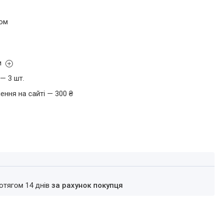
том
и
— 3 шт.
ення на сайті — 300 ₴
ротягом 14 днів
за рахунок покупця