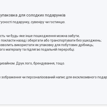
 упаковка для солодких подарунків
усності подарунку, сувеніру чи гостинцю.
ятість чи будь-яке інше пошкодження можна забути;
у покласти назад і зберігати або транспортувати без ушкоджень;
озволить використати як упаковку для побутових дрібниць;
ого матеріалу та підлягає подальній переробці.
изайном. Друк лого, брендування, тощо.
ке зображення чи персоналізований напис для ексклюзивного пода