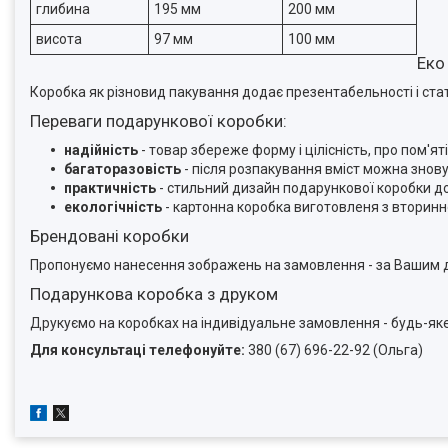
глибина
195 мм
200 мм
висота
97 мм
100 мм
Еко
Коробка як різновид пакування додає презентабельності і стат
Переваги подарункової коробки:
надійність
- товар збереже форму і цілісність, про пом'
багаторазовість
- після розпакування вміст можна знов
практичність
- стильний дизайн подарункової коробки д
екологічність
- картонна коробка виготовленя з вторинн
Брендовані коробки
Пропонуємо нанесення зображень на замовлення - за Вашим д
Подарункова коробка з друком
Друкуємо на коробках на індивідуальне замовлення - будь-я
Для консультаці телефонуйте:
380 (67) 696-22-92 (Ольга)