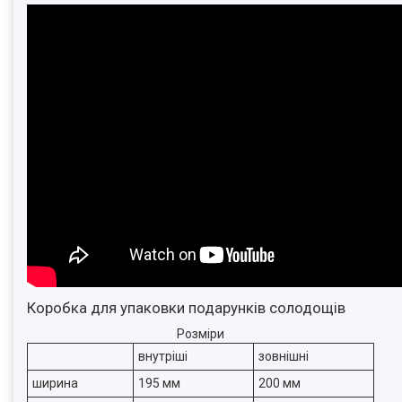
Коробка для упаковки подарунків солодощів
Розміри
внутріші
зовнішні
ширина
195 мм
200 мм