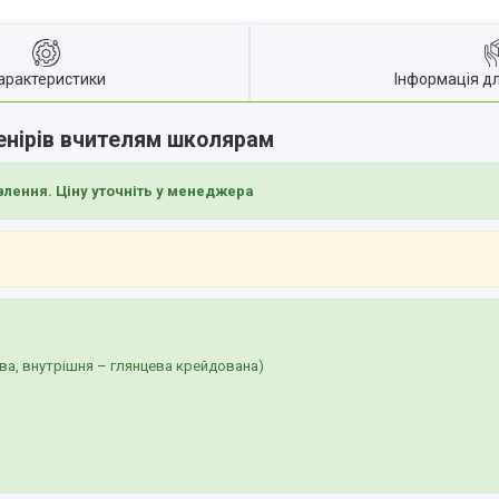
арактеристики
Інформація д
енірів вчителям школярам
влення. Ціну уточніть у менеджера
ва, внутрішня – глянцева крейдована)