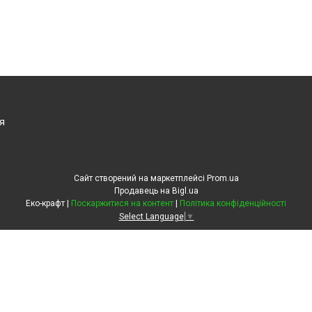
я
Сайт створений на маркетплейсі
Prom.ua
Продавець на Bigl.ua
Еко-крафт |
Поскаржитися на контент
|
Політика конфіденційності
Select Language
▼