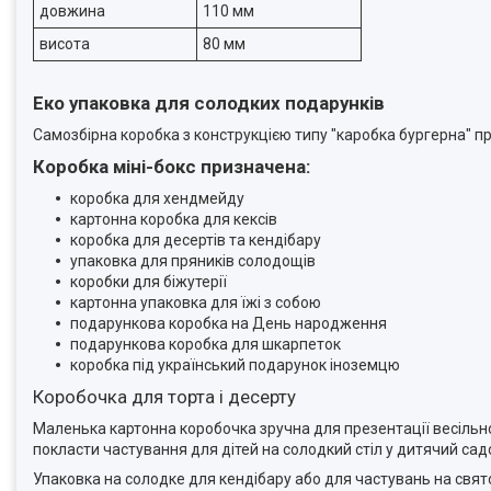
довжина
110 мм
висота
80 мм
Еко упаковка для солодких подарунків
Самозбірна коробка з конструкцією типу "каробка бургерна" 
Коробка міні-бокс призначена:
коробка для хендмейду
картонна коробка для кексів
коробка для десертів та кендібару
упаковка для пряників солодощів
коробки для біжутерії
картонна упаковка для їжі з собою
подарункова коробка на День народження
подарункова коробка для шкарпеток
коробка під український подарунок іноземцю
Коробочка для торта і десерту
Маленька картонна коробочка зручна для презентації весільно
покласти частування для дітей на солодкий стіл у дитячий сад
Упаковка на солодке для кендібару або для частувань на свят