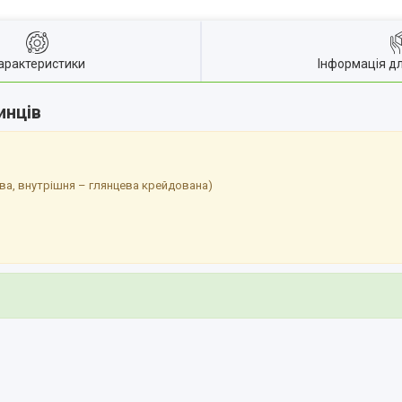
арактеристики
Інформація д
инців
ва, внутрішня – глянцева крейдована)