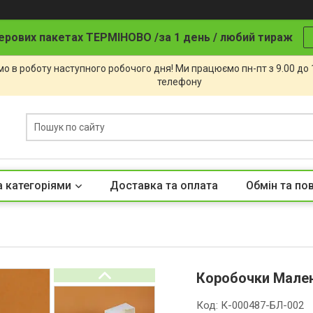
ерових пакетах ТЕРМІНОВО /за 1 день / любий тираж
о в роботу наступного робочого дня! Ми працюємо пн-пт з 9.00 до
телефону
а категоріями
Доставка та оплата
Обмін та по
Коробочки Мален
Код:
К-000487-БЛ-002