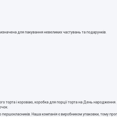
призначена для пакування невеликих частувань та подарунків.
го торта і короваю, коробка для порції торта на День народження.
очок.
о першокласників. Наша компанія є виробником упаковки, тому про