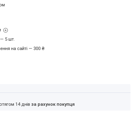
том
и
— 5 шт.
ення на сайті — 300 ₴
ротягом 14 днів
за рахунок покупця