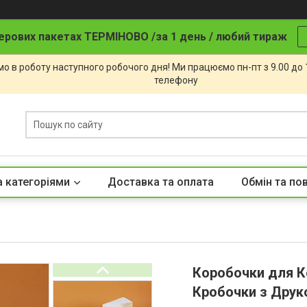
ерових пакетах ТЕРМІНОВО /за 1 день / любий тираж
о в роботу наступного робочого дня! Ми працюємо пн-пт з 9.00 до
телефону
а категоріями
Доставка та оплата
Обмін та по
Коробочки для Ко
Кробочки з Друк