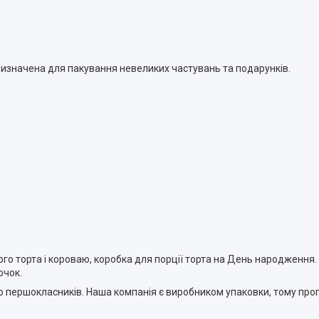
призначена для пакування невеликих частувань та подарунків.
го торта і короваю, коробка для порції торта на День народження.
очок.
о першокласників. Наша компанія є виробником упаковки, тому про