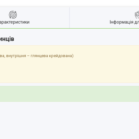
арактеристики
Інформація д
инців
ва, внутрішня – глянцева крейдована)