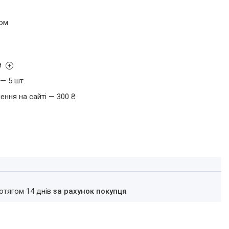
том
и
— 5 шт.
ення на сайті — 300 ₴
ротягом 14 днів
за рахунок покупця