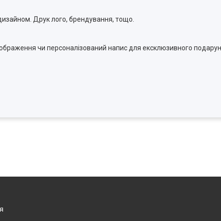
изайном. Друк лого, брендування, тощо.
зображення чи персоналізований напис для ексклюзивного подару
я