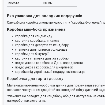
висота
80 мм
Еко упаковка для солодких подарунків
Самозбірна коробка з конструкцією типу "каробка бургерна" 
Коробка міні-бокс призначена:
коробка для хендмейду
картонна коробка для кексів
коробка для десертів та кендібару
упаковка для пряників солодощів
коробки для біжутерії
картонна упаковка для їжі з собою
подарункова коробка на День народження
подарункова коробка для шкарпеток
коробка під український подарунок іноземцю
Коробочка для торта і десерту
Маленька картонна коробочка зручна для презентації весільно
покласти частування для дітей на солодкий стіл у дитячий сад
Упаковка на солодке для кендібару або для частувань на свят
на коробочках логотипів.