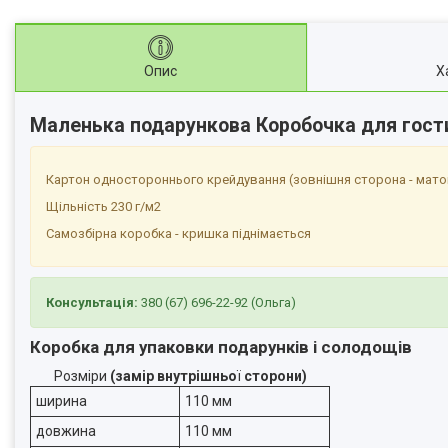
Опис
Х
Маленька подарункова Коробочка для гост
Картон одностороннього крейдування (зовнішня сторона - мато
Щільність 230 г/м2
Самозбірна коробка - кришка піднімається
Консультація:
380 (67) 696-22-92 (Ольга)
Коробка для упаковки подарунків і солодощів
Розміри
(замір внутрішньо
ї
сторони)
ширина
110 мм
довжина
110 мм