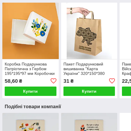
Коробка Подарункова
Пакет Подарунковий
Паке
Патріотична з Гербом
вишиванка "Карта
Війс
195*195*97 мм Коробочки
України" 320*150*380
Краф
для весільного короваю
патріотичні Пакети з
Ембл
58,60
31
22,
₴
₴
символікою
Час
Купити
Купити
Подібні товари компанії