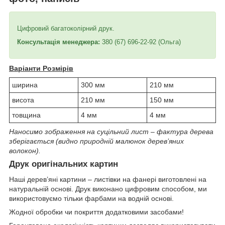
Цифровий багатоколірний друк.
Консультація менеджера
:
380 (67) 696-22-92 (Ольга)
Варіанти Розмірів
ширина
300 мм
210 мм
висота
210 мм
150 мм
товщина
4 мм
4 мм
Наносимо зображення на суцільний лист – фактура дерева
зберігається (видно природній малюнок дерев’яних
волокон).
Друк оригінальних картин
Наші дерев’яні картини – листівки на фанері виготовлені на
натуральній основі. Друк виконано цифровим способом, ми
використовуємо тільки фарбами на водній основі.
Жодної обробки чи покриття додатковими засобами!