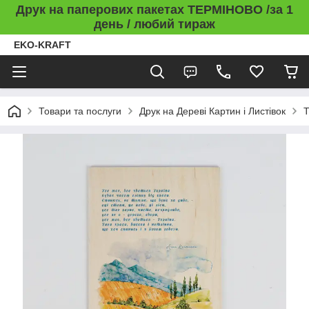
Друк на паперових пакетах ТЕРМІНОВО /за 1
день / любий тираж
EKO-KRAFT
Товари та послуги
Друк на Дереві Картин і Листівок
Т