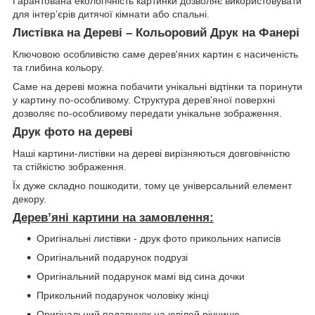
Гарантована екологічність картинки дозволяє використовувати
для інтер’єрів дитячої кімнати або спальні.
Листівка на Дереві – Кольоровий Друк на Фанері
Ключовою особливістю саме дерев'яних картин є насиченість
та глибина кольору.
Саме на дереві можна побачити унікальні відтінки та поринути
у картину по-особливому. Структура дерев’яної поверхні
дозволяє по-особливому передати унікальне зображення.
Друк фото на дереві
Наші картини-листівки на дереві вирізняються довговічністю
та стійкістю зображення.
Їх дуже складно пошкодити, тому це універсальний елемент
декору.
Дерев’яні картини на замовлення:
Оригінальні листівки - друк фото прикольних написів
Оригінальний подарунок подрузі
Оригінальний подарунок мамі від сина дочки
Прикольний подарунок чоловіку жінці
Оригінальний подарунок на ювілей річницю