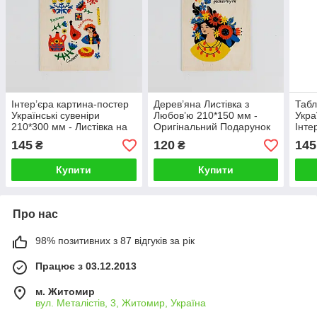
Інтер’єра картина-постер
Дерев’яна Листівка з
Табл
Українські сувеніри
Любов’ю 210*150 мм -
Укра
210*300 мм - Листівка на
Оригінальний Подарунок
Інте
дереві Бізнес сувенір
Дівчині Інтер’єрна картина
патр
145
120
145
₴
₴
на дереві
Купити
Купити
Про нас
98% позитивних з 87 відгуків за рік
Працює з 03.12.2013
м. Житомир
вул. Металістів, 3, Житомир, Україна