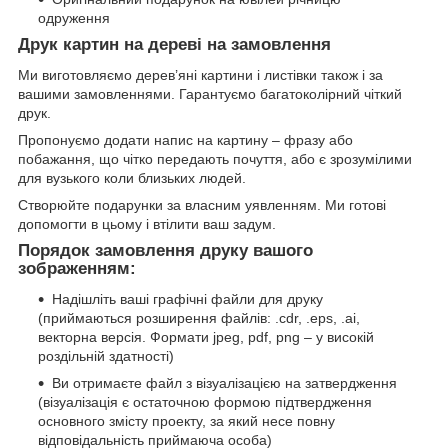
одруження
Друк картин на дереві на замовлення
Ми виготовляємо дерев’яні картини і листівки також і за
вашими замовленнями. Гарантуємо багатоколірний чіткий
друк.
Пропонуємо додати напис на картину – фразу або
побажання, що чітко передають почуття, або є зрозумілими
для вузького коли близьких людей.
Створюйте подарунки за власним уявленням. Ми готові
допомогти в цьому і втілити ваш задум.
Порядок замовлення друку вашого
зображенням:
Надішліть ваші графічні файли для друку
(приймаються розширення файлів: .cdr, .eps, .ai,
векторна версія. Формати jpeg, pdf, png – у високій
роздільній здатності)
Ви отримаєте файл з візуалізацією на затвердження
(візуалізація є остаточною формою підтвердження
основного змісту проекту, за який несе повну
відповідальність приймаюча особа)