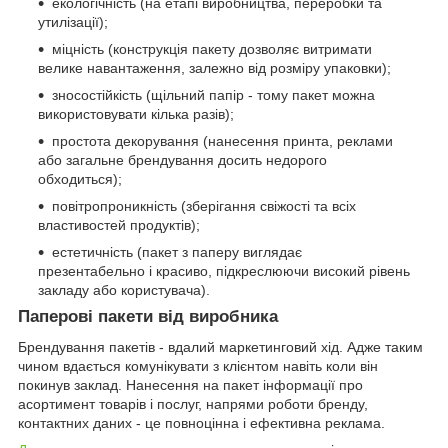
екологічність (на етапі виробництва, переробки та
утилізації);
міцність (конструкція пакету дозволяє витримати
велике навантаження, залежно від розміру упаковки);
зносостійкість (щільний папір - тому пакет можна
використовувати кілька разів);
простота декорування (нанесення принта, реклами
або загальне брендування досить недорого
обходиться);
повітропроникність (зберігання свіжості та всіх
властивостей продуктів);
естетичність (пакет з паперу виглядає
презентабельно і красиво, підкреслюючи високий рівень
закладу або користувача).
Паперові пакети від виробника
Брендування пакетів - вдалий маркетинговий хід. Адже таким
чином вдається комунікувати з клієнтом навіть коли він
покинув заклад. Нанесення на пакет інформації про
асортимент товарів і послуг, напрями роботи бренду,
контактних даних - це повноцінна і ефективна реклама.