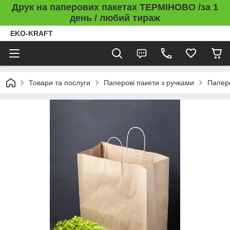
Друк на паперових пакетах ТЕРМІНОВО /за 1
день / любий тираж
EKO-KRAFT
Товари та послуги
Паперові пакети з ручками
Паперо