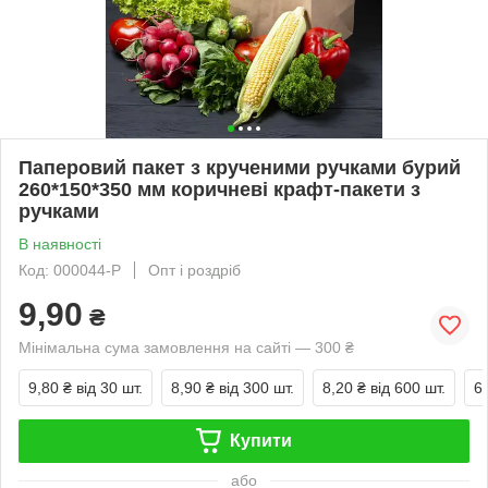
Паперовий пакет з крученими ручками бурий
260*150*350 мм коричневі крафт-пакети з
ручками
В наявності
Код: 000044-Р
Опт і роздріб
9,90
₴
Мінімальна сума замовлення на сайті — 300 ₴
9,80 ₴
від 30 шт.
8,90 ₴
від 300 шт.
8,20 ₴
від 600 шт.
6
Купити
або