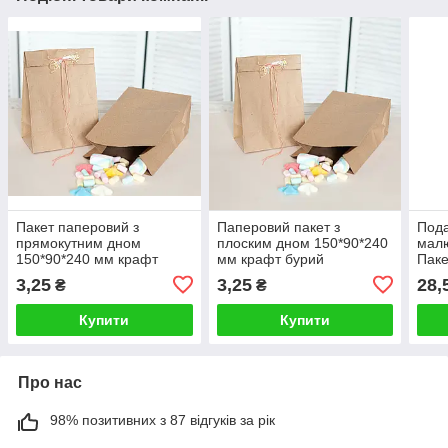
Пакет паперовий з
Паперовий пакет з
Пода
прямокутним дном
плоским дном 150*90*240
мал
150*90*240 мм крафт
мм крафт бурий
Паке
бурий без ручок для
упаковочний пакет без
"Укр
3,25
3,25
28,
₴
₴
продуктів
ручек
з па
Купити
Купити
Про нас
98% позитивних з 87 відгуків за рік