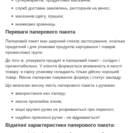
служб доставки замовлень, ресторанів на винос;
магазинів одягу, іграшок;
книжкових крамниць.
Переваги паперового пакета
Паперовий пакет має широкий спектр застосування, оскільки
придатний і для упаковки продуктів харчування і товарів
промислової групи.
До того ж, упакувати продукт в паперовий пакет - солідно і
презентабельно. У клієнта формується впевненість в якості
товару: в гарну упаковку складають тільки дійсно хороший
товар. Якісне паперове пакування формує і статус закладу.
Що визначає високу якість паперового пакета з ручками:
використання еко паперу;
якісна проклейка згинів;
міцні кручені ручки не розриваються при переносі;
надійно приклеєні ручки - не відриваються!
Відмінні характеристики паперового пакета: