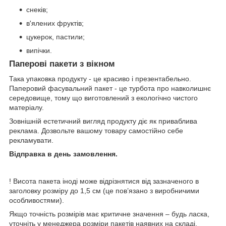
снеків;
в'ялених фруктів;
цукерок, пастили;
випічки.
Паперові пакети з вікном
Така упаковка продукту - це красиво і презентабельно.
Паперовий фасувальний пакет - це турбота про навколишнє
середовище, тому що виготовлений з екологічно чистого
матеріалу.
Зовнішній естетичний вигляд продукту діє як приваблива
реклама. Дозвольте вашому товару самостійно себе
рекламувати.
Відправка в день замовлення.
! Висота пакета іноді може відрізнятися від зазначеного в
заголовку розміру до 1,5 см (це пов’язано з виробничими
особливостями).
Якщо точність розмірів має критичне значення – будь ласка,
уточніть у менеджера розміри пакетів наявних на складі.