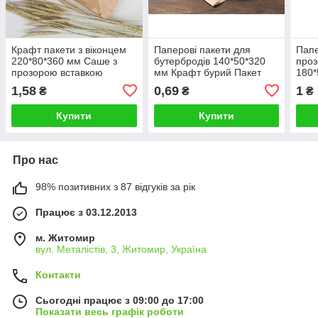
Крафт пакети з віконцем
Паперові пакети для
Папе
220*80*360 мм Саше з
бутербродів 140*50*320
проз
прозорою вставкою
мм Крафт бурий Пакет
180*
саше паперовий під
паке
1,58
0,69
1
₴
₴
₴
випічку
Купити
Купити
Про нас
98% позитивних з 87 відгуків за рік
Працює з 03.12.2013
м. Житомир
вул. Металістів, 3, Житомир, Україна
Контакти
Сьогодні працює з 09:00 до 17:00
Показати весь графік роботи