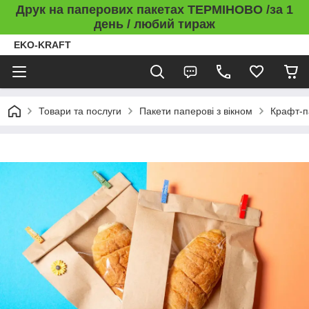
Друк на паперових пакетах ТЕРМІНОВО /за 1
день / любий тираж
EKO-KRAFT
Товари та послуги
Пакети паперові з вікном
Крафт-п