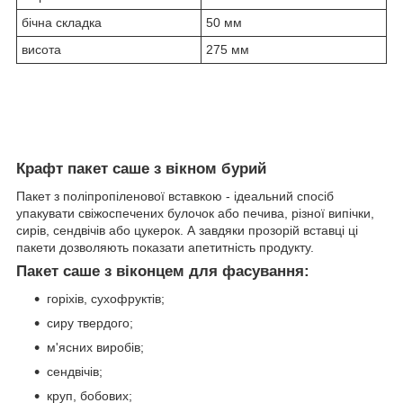
бічна складка
50 мм
висота
275 мм
Крафт пакет саше з вікном бурий
Пакет з поліпропіленової вставкою - ідеальний спосіб
упакувати свіжоспечених булочок або печива, різної випічки,
сирів, сендвічів або цукерок. А завдяки прозорій вставці ці
пакети дозволяють показати апетитність продукту.
Пакет саше з віконцем для фасування:
горіхів, сухофруктів;
сиру твердого;
м'ясних виробів;
сендвічів;
круп, бобових;