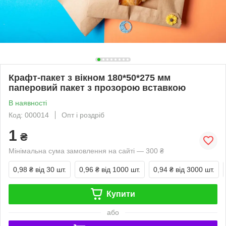
Крафт-пакет з вікном 180*50*275 мм
паперовий пакет з прозорою вставкою
В наявності
Код: 000014
Опт і роздріб
1
₴
Мінімальна сума замовлення на сайті — 300 ₴
0,98 ₴
від 30 шт.
0,96 ₴
від 1000 шт.
0,94 ₴
від 3000 шт.
Купити
або