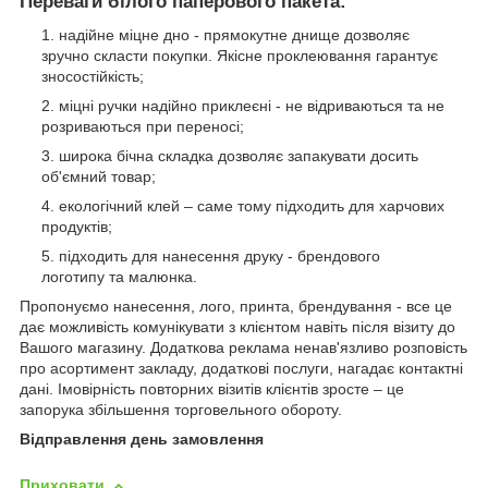
Переваги білого паперового пакета:
надійне міцне дно - прямокутне днище дозволяє
зручно скласти покупки. Якісне проклеювання гарантує
зносостійкість;
міцні ручки надійно приклеєні - не відриваються та не
розриваються при переносі;
широка бічна складка дозволяє запакувати досить
об'ємний товар;
екологічний клей – саме тому підходить для харчових
продуктів;
підходить для нанесення друку - брендового
логотипу та малюнка.
Пропонуємо нанесення, лого, принта, брендування - все це
дає можливість комунікувати з клієнтом навіть після візиту до
Вашого магазину. Додаткова реклама ненав'язливо розповість
про асортимент закладу, додаткові послуги, нагадає контактні
дані. Імовірність повторних візитів клієнтів зросте – це
запорука збільшення торговельного обороту.
Відправлення день замовлення
Приховати