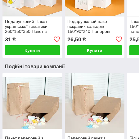
Подарунковий Пакет
Подарунковий пакет
Паке
української тематики
яскравих кольорів
150*
260*150*350 Пакет з
150*90*240 Паперові
папе
малюнком "Прапор
пакети для канцтоварів
розм
31
26,50
25,
₴
₴
Перемоги"
"Фарби"
для 
Купити
Купити
Подібні товари компанії
Пакет паперовий з
Паперовий пакет з
Білі