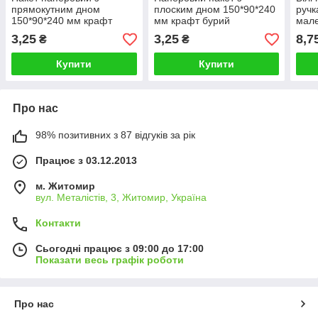
прямокутним дном
плоским дном 150*90*240
ручк
150*90*240 мм крафт
мм крафт бурий
мале
бурий без ручок для
упаковочний пакет без
паке
3,25
3,25
8,7
₴
₴
продуктів
ручек
Купити
Купити
Про нас
98% позитивних з 87 відгуків за рік
Працює з 03.12.2013
м. Житомир
вул. Металістів, 3, Житомир, Україна
Контакти
Сьогодні працює з 09:00 до 17:00
Показати весь графік роботи
Про нас