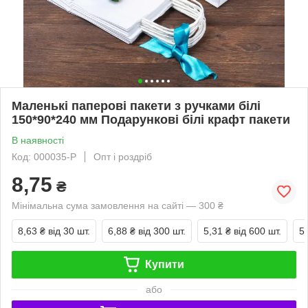
Маленькі паперові пакети з ручками білі
150*90*240 мм Подарункові білі крафт пакети
В наявності
Код: 000035-Р
Опт і роздріб
8,75
₴
Мінімальна сума замовлення на сайті — 300 ₴
8,63 ₴
від 30 шт.
6,88 ₴
від 300 шт.
5,31 ₴
від 600 шт.
5
Купити
або