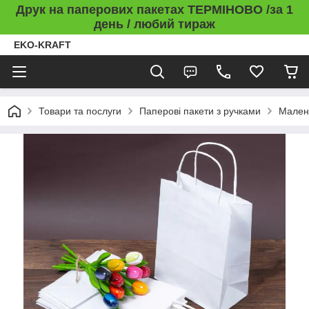
Друк на паперових пакетах ТЕРМІНОВО /за 1
день / любий тираж
EKO-KRAFT
Товари та послуги
Паперові пакети з ручками
Малень