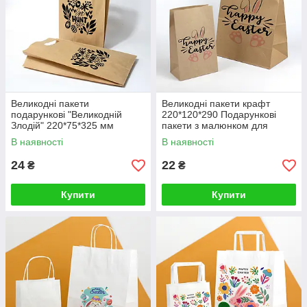
Великодні пакети
Великодні пакети крафт
подарункові "Великодній
220*120*290 Подарункові
Злодій" 220*75*325 мм
пакети з малюнком для
Пакети з вирубними ручками
солодощів
В наявності
В наявності
Паперовий пакет банан
24
22
₴
₴
Купити
Купити