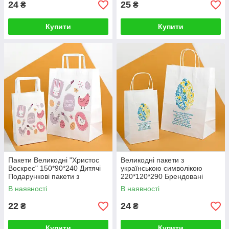
24
25
₴
₴
Купити
Купити
Пакети Великодні "Христос
Великодні пакети з
Воскрес" 150*90*240 Дитячі
українською символікою
Подарункові пакети з
220*120*290 Брендовані
великоднім кроликом
Подарункові пакети з друком
В наявності
В наявності
Лого
22
24
₴
₴
Купити
Купити