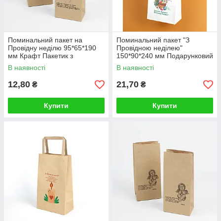
Поминальний пакет на
Поминальний пакет "З
Провідну неділю 95*65*190
Провідною неділею"
мм Крафт Пакетик з
150*90*240 мм Подарунковий
епітафією
Пакетик для гостинців на
В наявності
В наявності
поминки
12,80
21,70
₴
₴
Купити
Купити