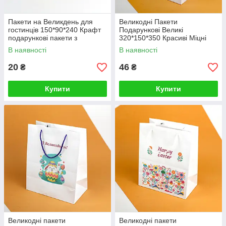
Пакети на Великдень для
Великодні Пакети
гостинців 150*90*240 Крафт
Подарункові Великі
подарункові пакети з
320*150*350 Красиві Міцні
яскравим малюнком "Easter
пакети з ручками шнурками
В наявності
В наявності
Day"
20
46
₴
₴
Купити
Купити
Великодні пакети
Великодні пакети