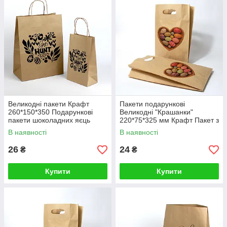
Великодні пакети Крафт
Пакети подарункові
260*150*350 Подарункові
Великодні "Крашанки"
пакети шоколадних яєць
220*75*325 мм Крафт Пакет з
прорубною ручкою тип банан
В наявності
В наявності
26
24
₴
₴
Купити
Купити