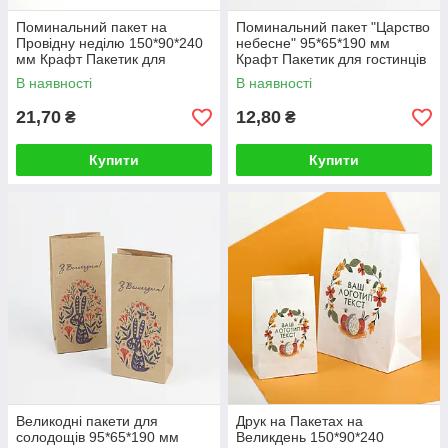
Поминальний пакет на
Поминальний пакет "Царство
Провідну неділю 150*90*240
небесне" 95*65*190 мм
мм Крафт Пакетик для
Крафт Пакетик для гостинців
гостинців на поминки
на поминки
В наявності
В наявності
21,70
12,80
₴
₴
Купити
Купити
Великодні пакети для
Друк на Пакетах на
солодощів 95*65*190 мм
Великдень 150*90*240