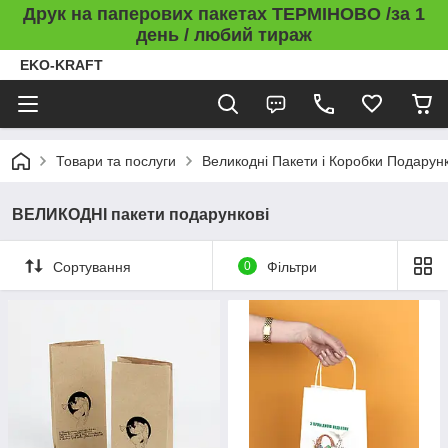
Друк на паперових пакетах ТЕРМІНОВО /за 1
день / любий тираж
EKO-KRAFT
Товари та послуги
Великодні Пакети і Коробки Подарунк
ВЕЛИКОДНІ пакети подарункові
Сортування
0
Фільтри