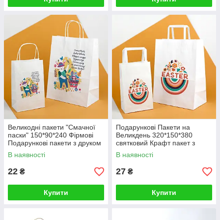
Великодні пакети "Смачної
Подарункові Пакети на
паски" 150*90*240 Фірмові
Великдень 320*150*380
Подарункові пакети з друком
святковий Крафт пакет з
Лого
малюнком "Easter"
В наявності
В наявності
22
27
₴
₴
Купити
Купити